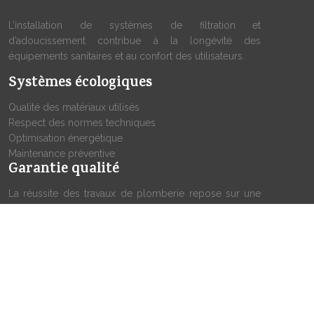
L’installation de systèmes de filtration et
d’adoucissement contribue à la longévité des
équipements sanitaires et au confort des utilisateurs.
Systèmes écologiques
Qualité des matériaux utilisés
Respect des normes techniques
Optimisation énergétique
Maintenance préventive
Garantie qualité
La réussite des travaux de plomberie repose sur une
méthodologie rigoureuse et l’utilisation de matériaux
certifiés. Chaque intervention fait l’objet d’un contrôle
qualité approfondi pour garantir la pérennité des
installations.