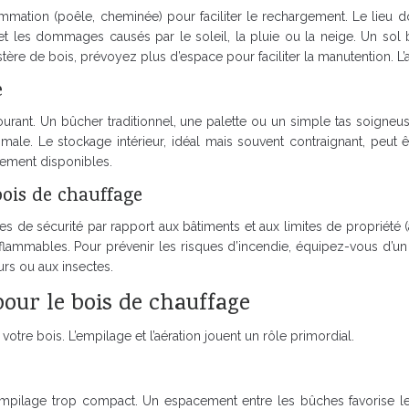
mmation (poêle, cheminée) pour faciliter le rechargement. Le lieu d
les dommages causés par le soleil, la pluie ou la neige. Un sol bi
ère de bois, prévoyez plus d’espace pour faciliter la manutention. L’ac
e
ourant. Un bûcher traditionnel, une palette ou un simple tas soigneu
male. Le stockage intérieur, idéal mais souvent contraignant, peut
lement disponibles.
bois de chauffage
s de sécurité par rapport aux bâtiments et aux limites de propriété 
flammables. Pour prévenir les risques d’incendie, équipez-vous d’un 
urs ou aux insectes.
our le bois de chauffage
re bois. L’empilage et l’aération jouent un rôle primordial.
un empilage trop compact. Un espacement entre les bûches favorise le