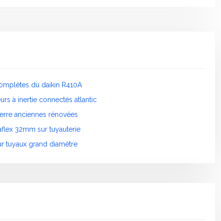
complètes du daikin R410A
rs à inertie connectés atlantic
ierre anciennes rénovées
aflex 32mm sur tuyauterie
ur tuyaux grand diamètre