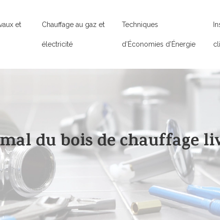
vaux et
Chauffage au gaz et
Techniques
In
électricité
d’Économies d’Énergie
cl
imal du bois de chauffage li