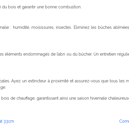
té du bois et garantir une bonne combustion.
alie : humidité, moisissures, insectes. Éliminez les bûches abîmée
les éléments endommagés de l’abri ou du bûcher. Un entretien réguli
cales. Ayez un extincteur à proximité et assurez-vous que tous les m
age.
 bois de chauffage, garantissant ainsi une saison hivernale chaleureus
mat 33cm
Comm