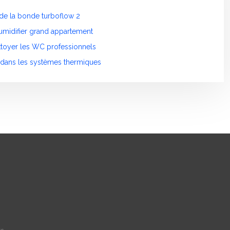
 de la bonde turboflow 2
humidifier grand appartement
ettoyer les WC professionnels
s dans les systèmes thermiques