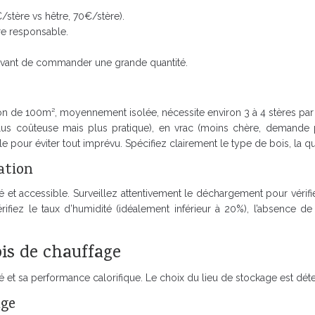
/stère vs hêtre, 70€/stère).
ure responsable.
 avant de commander une grande quantité.
n de 100m², moyennement isolée, nécessite environ 3 à 4 stères par a
s (plus coûteuse mais plus pratique), en vrac (moins chère, deman
 pour éviter tout imprévu. Spécifiez clairement le type de bois, la quan
cation
et accessible. Surveillez attentivement le déchargement pour vérifier
ifiez le taux d’humidité (idéalement inférieur à 20%), l’absence de 
ois de chauffage
 et sa performance calorifique. Le choix du lieu de stockage est déter
age