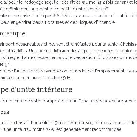
dial pour le nettoyage régulier des filtres (au moins 2 fois par an) e
 difficile peut augmenter les coûts d’entretien de 20%.
ité d’une prise électrique 16A dédiée, avec une section de câble adé
e peut engendrer des surchauffes et des risques d’incendie.
coustique
air sont désagréables et peuvent être néfastes pour la santé. Choisis
ion plus diffus. Une bonne diffusion de l’air peut améliorer le confort 
doit s’intégrer harmonieusement à votre décoration. Choisissez un mod
esign.
re de l’unité intérieure varie selon le modèle et l’emplacement. Évite
onique peut diminuer le bruit de 5dB.
pe d’unité intérieure
é intérieure de votre pompe à chaleur. Chaque type a ses propres car
nces
uteur d’installation entre 1,5m et 1,8m du sol, loin des sources de c
0m², une unité d’au moins 3kW est généralement recommandée.