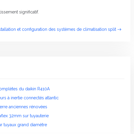
ssement significatif.
stallation et configuration des systèmes de climatisation split
complètes du daikin R410A
rs à inertie connectés atlantic
ierre anciennes rénovées
aflex 32mm sur tuyauterie
ur tuyaux grand diamètre