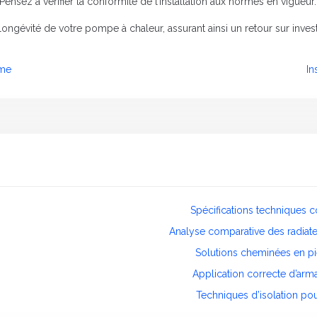
ensez à vérifier la conformité de l’installation aux normes en vigueur.
longévité de votre pompe à chaleur, assurant ainsi un retour sur investi
ume
In
Spécifications techniques 
Analyse comparative des radiateu
Solutions cheminées en p
Application correcte d’arm
Techniques d’isolation po