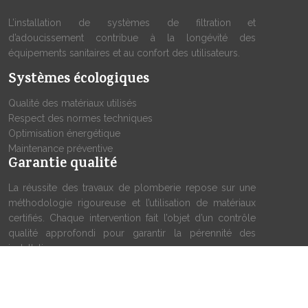
L’installation de systèmes de filtration et
d’adoucissement contribue à la longévité des
équipements sanitaires et au confort des utilisateurs.
Systèmes écologiques
Qualité des matériaux utilisés
Respect des normes techniques
Optimisation énergétique
Maintenance préventive
Garantie qualité
La réussite des travaux de plomberie repose sur une
méthodologie rigoureuse et l’utilisation de matériaux
certifiés. Chaque intervention fait l’objet d’un contrôle
qualité approfondi pour garantir la pérennité des
installations.